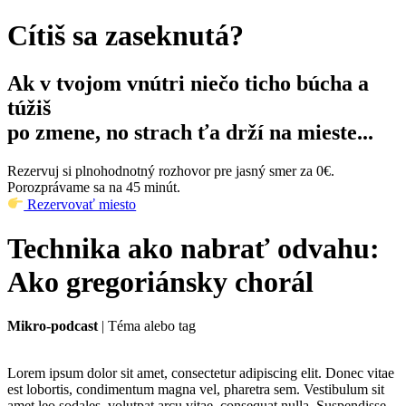
Cítiš sa zaseknutá?
Ak v tvojom vnútri niečo ticho búcha a
túžiš
po zmene, no strach ťa drží na mieste...
Rezervuj si plnohodnotný rozhovor pre jasný smer za 0€.
Porozprávame sa na 45 minút.
Rezervovať miesto
Technika ako nabrať odvahu:
Ako gregoriánsky chorál
Mikro-podcast
| Téma alebo tag
Lorem ipsum dolor sit amet, consectetur adipiscing elit. Donec vitae
est lobortis, condimentum magna vel, pharetra sem. Vestibulum sit
amet leo sodales, volutpat arcu vitae, consequat nulla. Suspendisse