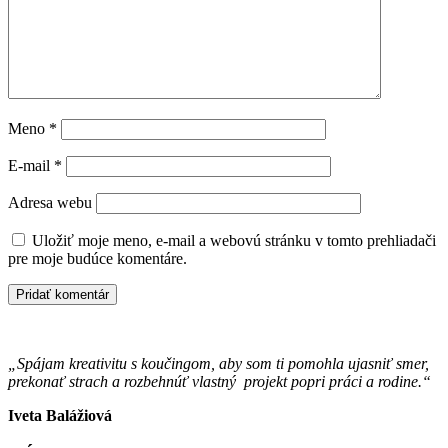
Meno
*
E-mail
*
Adresa webu
Uložiť moje meno, e-mail a webovú stránku v tomto prehliadači
pre moje budúce komentáre.
„Spájam kreativitu s koučingom, aby som ti pomohla ujasniť smer,
prekonať strach a rozbehnúť vlastný projekt popri práci a rodine.“
Iveta Balážiová