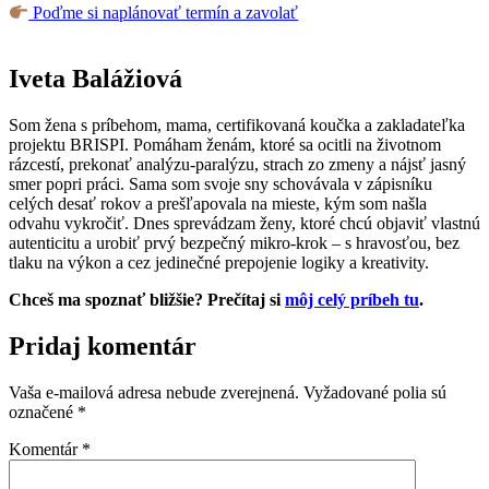
Poďme si naplánovať termín a zavolať
Iveta Balážiová
Som žena s príbehom, mama, certifikovaná koučka a zakladateľka
projektu BRISPI. Pomáham ženám, ktoré sa ocitli na životnom
rázcestí, prekonať analýzu-paralýzu, strach zo zmeny a nájsť jasný
smer popri práci. Sama som svoje sny schovávala v zápisníku
celých desať rokov a prešľapovala na mieste, kým som našla
odvahu vykročiť. Dnes sprevádzam ženy, ktoré chcú objaviť vlastnú
autenticitu a urobiť prvý bezpečný mikro-krok – s hravosťou, bez
tlaku na výkon a cez jedinečné prepojenie logiky a kreativity.
Chceš ma spoznať bližšie? Prečítaj si
môj celý príbeh tu
.
Pridaj komentár
Vaša e-mailová adresa nebude zverejnená.
Vyžadované polia sú
označené
*
Komentár
*