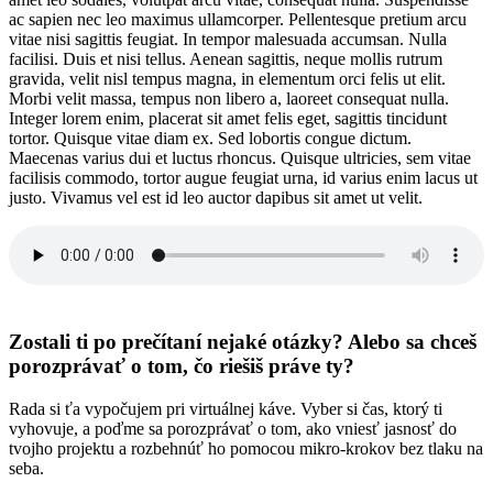
ac sapien nec leo maximus ullamcorper. Pellentesque pretium arcu
vitae nisi sagittis feugiat. In tempor malesuada accumsan. Nulla
facilisi. Duis et nisi tellus. Aenean sagittis, neque mollis rutrum
gravida, velit nisl tempus magna, in elementum orci felis ut elit.
Morbi velit massa, tempus non libero a, laoreet consequat nulla.
Integer lorem enim, placerat sit amet felis eget, sagittis tincidunt
tortor. Quisque vitae diam ex. Sed lobortis congue dictum.
Maecenas varius dui et luctus rhoncus. Quisque ultricies, sem vitae
facilisis commodo, tortor augue feugiat urna, id varius enim lacus ut
justo. Vivamus vel est id leo auctor dapibus sit amet ut velit.
Zostali ti po prečítaní nejaké otázky? Alebo sa chceš
porozprávať o tom, čo riešiš práve ty?
Rada si ťa vypočujem pri virtuálnej káve. Vyber si čas, ktorý ti
vyhovuje, a poďme sa porozprávať o tom, ako vniesť jasnosť do
tvojho projektu a rozbehnúť ho pomocou mikro-krokov bez tlaku na
seba.